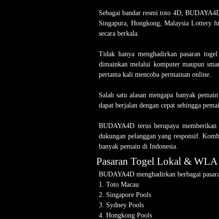
Sebagai bandar resmi toto 4D, BUDAYA4D m
Singapura, Hongkong, Malaysia Lottery hin
secara berkala.
Tidak hanya menghadirkan pasaran toge
dimainkan melalui komputer maupun smar
pertama kali mencoba permainan online.
Salah satu alasan mengapa banyak pemai
dapat berjalan dengan cepat sehingga pemai
BUDAYA4D terus berupaya memberikan pe
dukungan pelanggan yang responsif. Komb
banyak pemain di Indonesia.
Pasaran Togel Lokal & WLA 
BUDAYA4D menghadirkan berbagai pasaran u
1. Toto Macau
2. Singapore Pools
3. Sydney Pools
4. Hongkong Pools