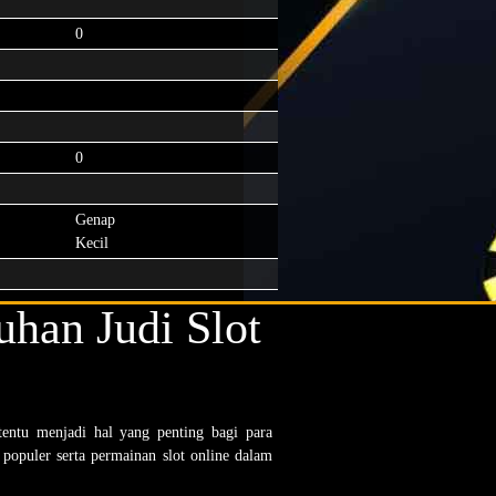
0
0
Genap
Kecil
han Judi Slot
entu menjadi hal yang penting bagi para
 populer serta permainan slot online dalam