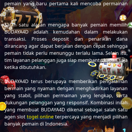
pemain yang baru pertama kali mencoba permainan
online.
Salah satu alasan mengapa banyak pemain memilih
BUDAYA4D adalah kemudahan dalam melakukan
transaksi. Proses deposit dan penarikan dana
dirancang agar dapat berjalan dengan cepat sehingga
pemain tidak perlu menunggu terlalu lama. Selain itu,
tim layanan pelanggan juga siap membantu kapan saja
ketika dibutuhkan.
BUDAYA4D terus berupaya memberikan pengalaman
bermain yang nyaman dengan menghadirkan layanan
yang stabil, pilihan permainan yang lengkap, serta
dukungan pelanggan yang responsif. Kombinasi inilah
yang membuat BUDAYA4D dikenal sebagai salah satu
agen slot
togel online
terpercaya yang menjadi pilihan
banyak pemain di Indonesia.